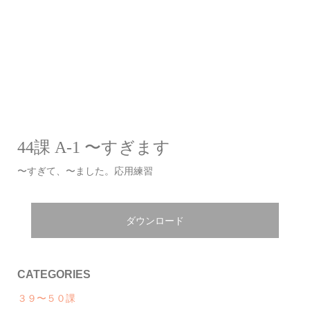
44課 A-1 〜すぎます
〜すぎて、〜ました。応用練習
ダウンロード
CATEGORIES
３９〜５０課