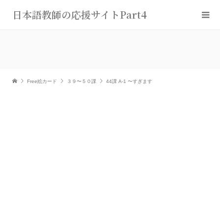
日本語教師の応援サイトPart4
Free絵カード
３９〜５０課
44課 A-1 〜すぎます