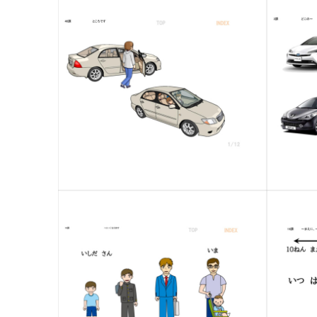
46課 A-1 〜ところです
3課 A