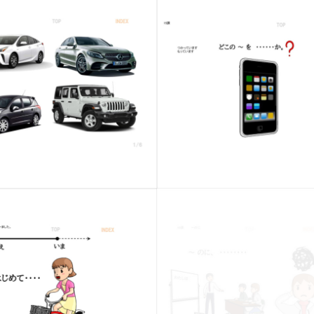
-6 〜の〜
15課 A-4 持っています