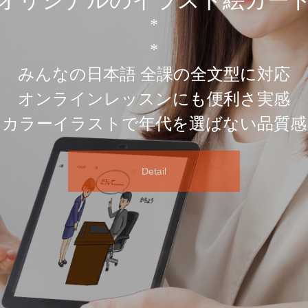
*
*
みんなの日本語 全課の全文型に対応
オンラインレッスンにも便利さ実感
カラーイラストで年代を選ばない品質感
Detail