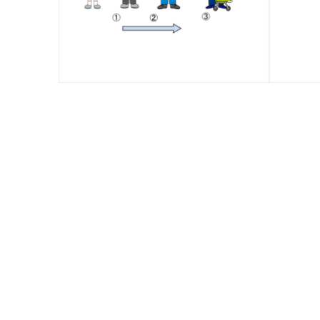
19課 A-4 〜に／く なりました
18課 
14課 A-3 〜てください
11課 