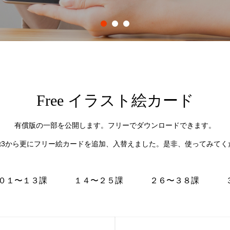
1
2
3
Free イラスト絵カード
有償版の一部を公開します。フリーでダウンロードできます。
art3から更にフリー絵カードを追加、入替えました。是非、使ってみてく
０１〜１３課
１４〜２５課
２６〜３８課