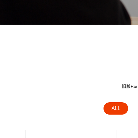
旧版P
ALL