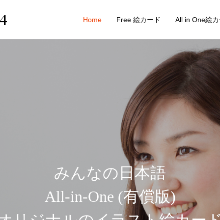
4
Home
Free 絵カード
All in One
みんなの日本語
All-in-One (有償版)
オリジナルのイラスト絵カー