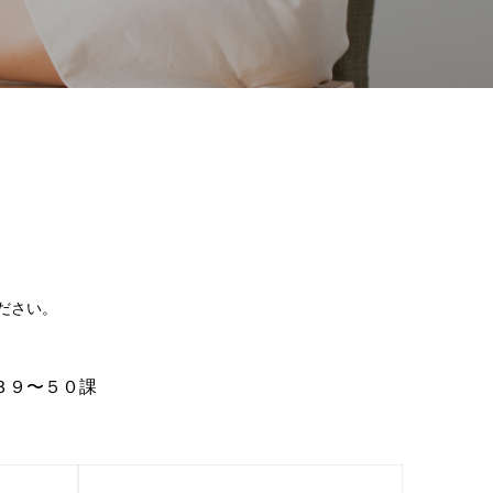
ださい。
３９〜５０課