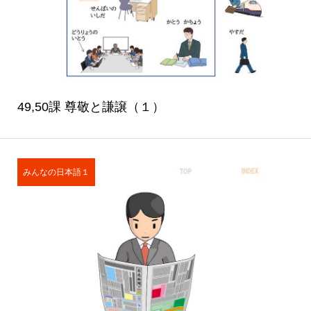
49,50課 尊敬と謙譲（１）
みんなの日本語１