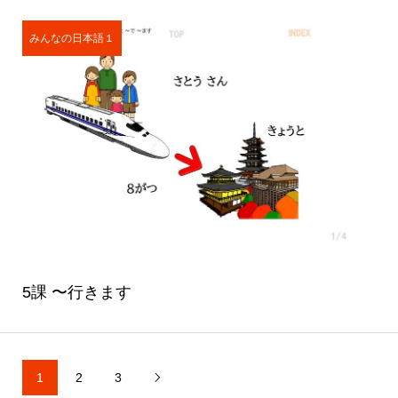
みんなの日本語１
5課 〜行きます
1
2
3
