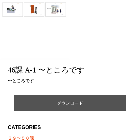
詳細2
46課 A-1 〜ところです
〜ところです
ダウンロード
CATEGORIES
３９〜５０課