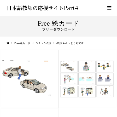
日本語教師の応援サイトPart4
Free 絵カード
フリーダウンロード
Free絵カード
３９〜５０課
46課 A-1 〜ところです
46課 A-1 〜ところです
詳細1